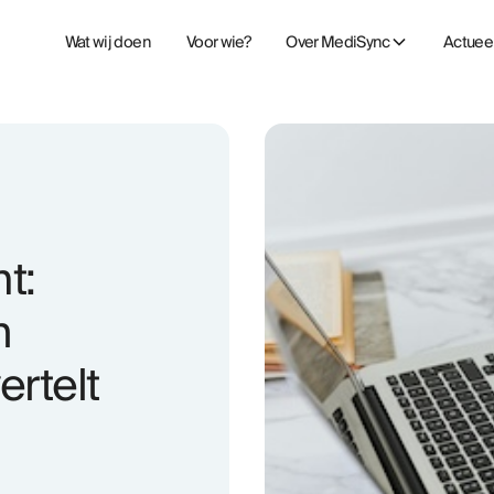
Wat wij doen
Voor wie?
Over MediSync
Actuee
t:
h
ertelt