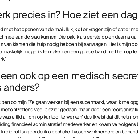
rk precies in? Hoe ziet een dag 
ijd met het openen van de mail. Ik kijk of er vragen zijn of dat er 
 mee aan de slag kunnen. Die pak ik als eerste op en daarna ga
 van klanten die hulp nodig hebben bij aanvragen. Het is mijn 
zo makkelijk mogelijk te maken en een goede band met hen op te 
k.”
een ook op een medisch secretar
s anders?
Ik ben op mijn 17e gaan werken bij een supermarkt, waar ik me op
g met ontzettend veel plezier gedaan, maar door een reorganisati
 was altijd al ‘om op kantoor te werken’ dus ik wist dat dit het m
eiding financieel administratief medewerker en kwam vervolgens 
. In die rol fungeerde ik als schakel tussen werknemers en behand