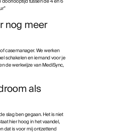
 doorlooptijd tussen de 4 en 6
ur”
er nog meer
ts of casemanager. We werken
 snel schakelen en iemand voor je
 en de werkwijze van MediSync,
sdroom als
 de slag ben gegaan. Het is niet
aat hier hoog in het vaandel,
 dat is voor mij ontzettend