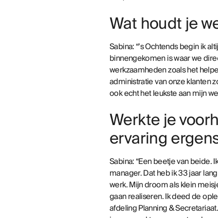
Wat houdt je we
Sabina: “’s Ochtends begin ik alt
binnengekomen is waar we direct
werkzaamheden zoals het helpen
administratie van onze klanten 
ook echt het leukste aan mijn wer
Werkte je voorh
ervaring ergen
Sabina: “Een beetje van beide. 
manager. Dat heb ik 33 jaar lan
werk. Mijn droom als klein meisje
gaan realiseren. Ik deed de opl
afdeling Planning & Secretariaat