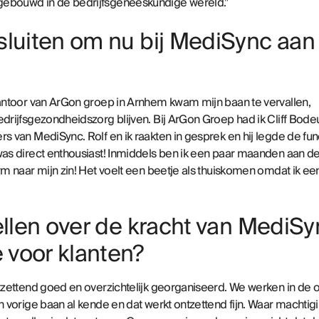
gebouwd in de bedrijfsgeneeskundige wereld.”
luiten om nu bij MediSync aan 
 kantoor van ArGon groep in Arnhem kwam mijn baan te vervallen,
edrijfsgezondheidszorg blijven. Bij ArGon Groep had ik Cliff Bod
ers van MediSync. Rolf en ik raakten in gesprek en hij legde de 
 was direct enthousiast! Inmiddels ben ik een paar maanden aan 
orm naar mijn zin! Het voelt een beetje als thuiskomen omdat ik e
ellen over de kracht van MediSy
voor klanten?
ontzettend goed en overzichtelijk georganiseerd. We werken in d
ijn vorige baan al kende en dat werkt ontzettend fijn. Waar mach