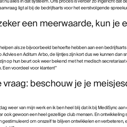
nu alles in dat systeem. Ons proces is verder zo ingericht dat de
anvraag ligt al bij de bedrijfsarts voor het eerstvolgende spreeku
s zeker een meerwaarde, kun je 
 helpen als ze bijvoorbeeld behoefte hebben aan een bedrijfsar
o Advies
en
Aditum Arbo
, de lijntjes zijn kort dus we kunnen dan
 zijn op hun beurt ook weer bekend met het medisch secretariaat
. Een voordeel voor klanten!”
e vraag: beschouw je je meisje
 dag weer van mijn werk en ik ben heel blij dat ik bij MediSync aan
aar ook gewoon een heel gezellige club mensen. En ontwikkeling st
gestimuleerd om onszelf te blijven ontwikkelen en verbeteren, en