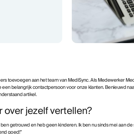
ers toevoegen aan het
team van MediSync
. Als Medewerker Medi
ze een belangrijk contactpersoon voor onze klanten. Benieuwd naa
nderstaand artikel.
 over jezelf vertellen?
 ik ben getrouwd en heb geen kinderen. Ik ben nu sinds mei aan d
tend goed!”