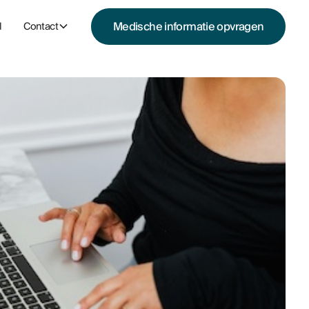
M
e
d
i
s
c
h
e
i
n
f
o
r
m
a
t
i
e
o
p
v
r
a
g
e
n
l
Contact
M
e
d
i
s
c
h
e
i
n
f
o
r
m
a
t
i
e
o
p
v
r
a
g
e
n